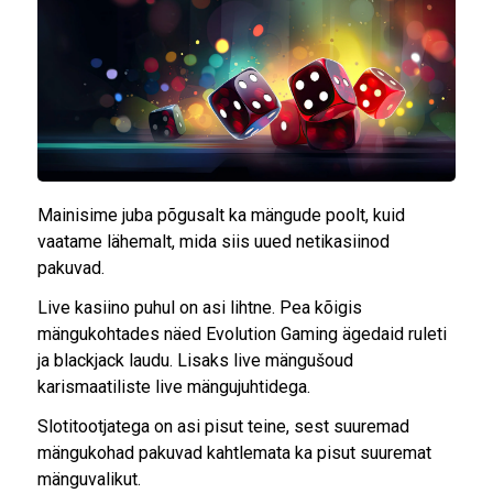
Mainisime juba põgusalt ka mängude poolt, kuid
vaatame lähemalt, mida siis uued netikasiinod
pakuvad.
Live kasiino puhul on asi lihtne. Pea kõigis
mängukohtades näed Evolution Gaming ägedaid ruleti
ja blackjack laudu. Lisaks live mängušoud
karismaatiliste live mängujuhtidega.
Slotitootjatega on asi pisut teine, sest suuremad
mängukohad pakuvad kahtlemata ka pisut suuremat
mänguvalikut.