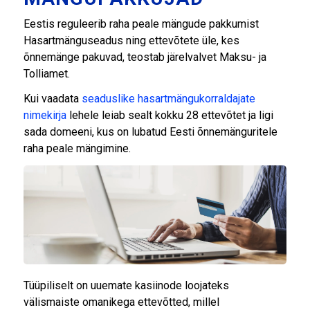
Eestis reguleerib raha peale mängude pakkumist
Hasartmänguseadus ning ettevõtete üle, kes
õnnemänge pakuvad, teostab järelvalvet Maksu- ja
Tolliamet.
Kui vaadata
seaduslike hasartmängukorraldajate
nimekirja
lehele leiab sealt kokku 28 ettevõtet ja ligi
sada domeeni, kus on lubatud Eesti õnnemänguritele
raha peale mängimine.
Tüüpiliselt on uuemate kasiinode loojateks
välismaiste omanikega ettevõtted, millel