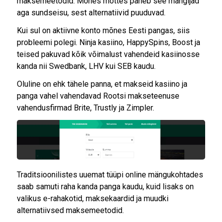
maksemeetodid. Mõnes mõttes paneb see mängijad
aga sundseisu, sest alternatiivid puuduvad.
Kui sul on aktiivne konto mõnes Eesti pangas, siis
probleemi polegi. Ninja kasiino, HappySpins, Boost ja
teised pakuvad kõik võimalust vahendeid kasiinosse
kanda nii Swedbank, LHV kui SEB kaudu.
Oluline on ehk tähele panna, et makseid kasiino ja
panga vahel vahendavad Rootsi makseteenuse
vahendusfirmad Brite, Trustly ja Zimpler.
Traditsioonilistes uuemat tüüpi online mängukohtades
saab samuti raha kanda panga kaudu, kuid lisaks on
valikus e-rahakotid, maksekaardid ja muudki
alternatiivsed maksemeetodid.