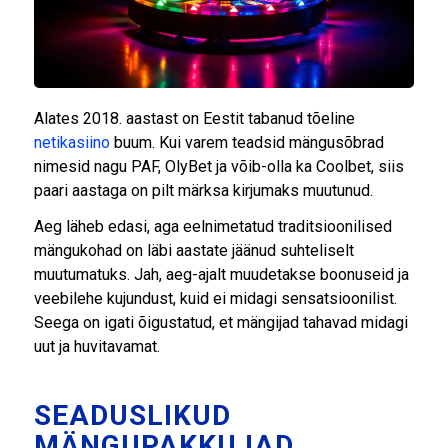
Alates 2018. aastast on Eestit tabanud tõeline
netikasiino
buum. Kui varem teadsid mängusõbrad
nimesid nagu PAF, OlyBet ja võib-olla ka Coolbet, siis
paari aastaga on pilt märksa kirjumaks muutunud.
Aeg läheb edasi, aga eelnimetatud traditsioonilised
mängukohad on läbi aastate jäänud suhteliselt
muutumatuks. Jah, aeg-ajalt muudetakse boonuseid ja
veebilehe kujundust, kuid ei midagi sensatsioonilist.
Seega on igati õigustatud, et mängijad tahavad midagi
uut ja huvitavamat.
SEADUSLIKUD
MÄNGUPAKKUJAD