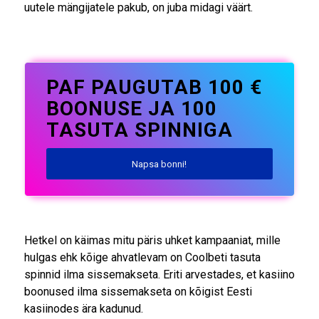
uutele mängijatele pakub, on juba midagi väärt.
PAF PAUGUTAB 100 €
BOONUSE JA 100
TASUTA SPINNIGA
Napsa bonni!
Hetkel on käimas mitu päris uhket kampaaniat, mille
hulgas ehk kõige ahvatlevam on Coolbeti tasuta
spinnid ilma sissemakseta. Eriti arvestades, et kasiino
boonused ilma sissemakseta on kõigist Eesti
kasiinodes ära kadunud.