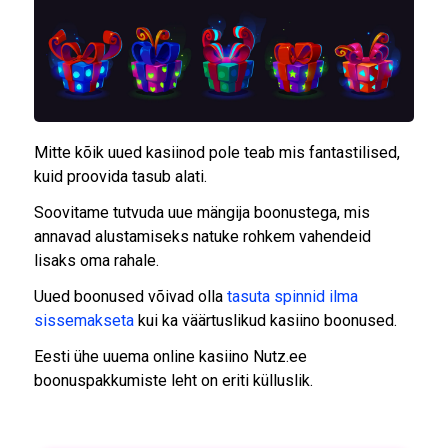
Mitte kõik uued kasiinod pole teab mis fantastilised,
kuid proovida tasub alati.
Soovitame tutvuda uue mängija boonustega, mis
annavad alustamiseks natuke rohkem vahendeid
lisaks oma rahale.
Uued boonused võivad olla
tasuta spinnid ilma
sissemakseta
kui ka väärtuslikud kasiino boonused.
Eesti ühe uuema online kasiino Nutz.ee
boonuspakkumiste leht on eriti külluslik.