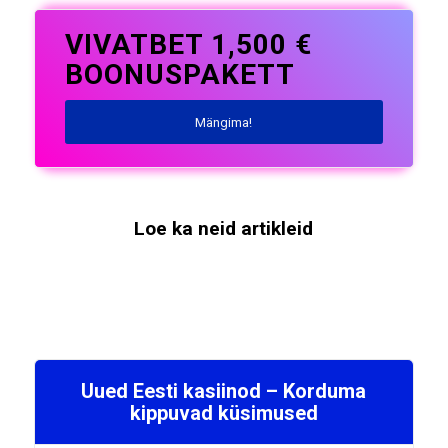
VIVATBET 1,500 €
BOONUSPAKETT
Mängima!
Loe ka neid artikleid
Uued Eesti kasiinod – Korduma
kippuvad küsimused