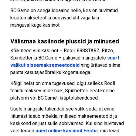
BC.Game on seega ideaalne neile, kes on huvitatud
krüptomaksetest ja soovivad üht väga laia
mänguvalikuga kasiinot.
Välismaa kasiinode plussid ja miinused
Kõik need viis kasiinot – Rooli, 888STARZ, Ritzo,
Spinbetter ja BC.Game – pakuvad mängijatele
suurt
valikut sissemaksemeetodeid
ning üritavad silma
paista kasutajasõbraliku kogemusega.
Kõigil neist on oma tugevused, olgu selleks Rooli
tohutu makseviiside hulk, Spinbetteri eestikeelne
platvorm või BC.Game’i krüptolahendused.
Uuele mängijale tähendab see valik seda, et enne
liitumist tasub mõelda, millised maksemeetodid ja
keskkond on just sulle sobivaimad. Kui sind huvitavad
veel teised
uued online kasiinod Eestis
, siis leiad