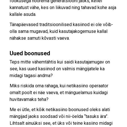
fookusega noorema generatsiooni jaoks, kellel
kannatust vähe, kes on liikuvad ning tahavad kohe asja
kallale asuda.
Tänapäevased traditsioonilised kasiinod ei ole võib-
olla sama mugavad, kuid kasutajakogemuse kallal
nähakse samuti kõvasti vaeva.
Uued boonused
Teps mitte vähemtähtis kui saidi kasutajamugav on
see, kas uued kasiinod on valmis mängijatele ka
midagi tagasi andma?
Miks riskida oma rahaga, kui netikasiino operaator
omalt poolt ei näe vaeva, et mänguelamus kuidagi
huvitavamaks teha?
Me ei ütle, et kõik netikasiino boonused oleks alati
mängijad jaoks soodsad või nii-öelda “tasuks ära”.
Lihtsalt ainuüksi see, et üks või teine kasiino midagi