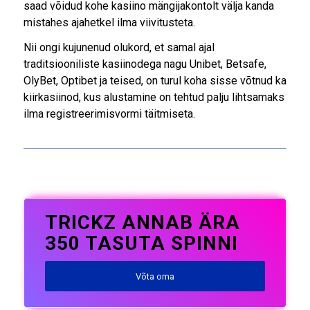
saad võidud kohe kasiino mängijakontolt välja kanda
mistahes ajahetkel ilma viivitusteta.
Nii ongi kujunenud olukord, et samal ajal
traditsiooniliste kasiinodega nagu Unibet, Betsafe,
OlyBet, Optibet ja teised, on turul koha sisse võtnud ka
kiirkasiinod, kus alustamine on tehtud palju lihtsamaks
ilma registreerimisvormi täitmiseta.
TRICKZ ANNAB ÄRA
350 TASUTA SPINNI
Võta oma